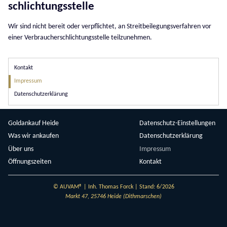
schlichtungs­stelle
Wir sind nicht bereit oder verpflichtet, an Streitbeilegungsverfahren vor
einer Verbraucherschlichtungsstelle teilzunehmen.
Navigation
Kontakt
überspringen
Impressum
Datenschutzerklärung
Navigation
Goldankauf Heide
Navigation
Datenschutz-Einstellungen
überspringen
überspringen
Was wir ankaufen
Datenschutzerklärung
Über uns
Impressum
Öffnungszeiten
Kontakt
© AUVAM® | Inh. Thomas Forck | Stand: 6/2026
Markt 47, 25746 Heide (Dithmarschen)